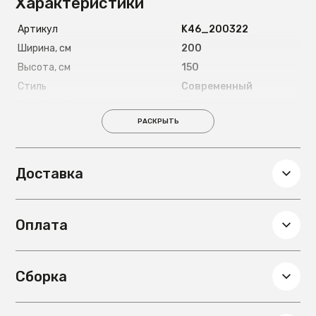
Характеристики
Артикул
K46_200322
Ширина, см
200
Высота, см
150
Стиль
Современный
Подъёмный механизм
Есть
РАСКРЫТЬ
Страна
Россия
Длина спального места, см
200
Ширина спального места, см
180
Доставка
Материал ножек
Металлические 8
см
Глубина, см
180
Оплата
Вес, кг
130
Материал основания под
металлокаркас с
матрас
деревянными
Сборка
ламелями
Материал обивки
Микровелюр