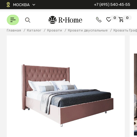
+7 (495) 540‑45‑55
МОСКВА
0
0
Главная
/
Каталог
/
Кровати
/
Кровати двуспальные
/
Кровать Гра