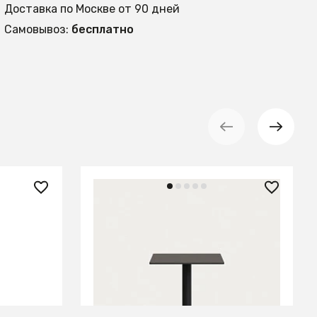
Доставка по Москве от 90 дней
Самовывоз:
бесплатно
96 990 ₽
чный
Высокий садовый столик Dina
рытием
черный на черном
металлическом основании 60 x
60 x 96 см
В КОРЗИНУ