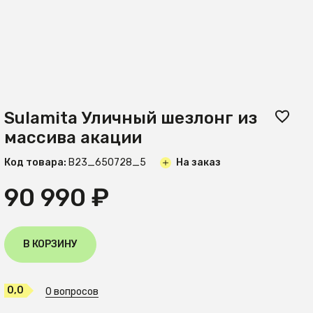
Sulamita Уличный шезлонг из
массива акации
Код товара:
B23_650728_5
На заказ
90 990 ₽
В КОРЗИНУ
0,0
0 вопросов