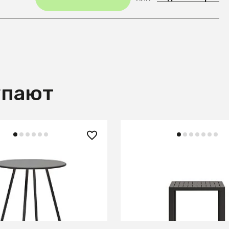
упают
 ₽
96 990 ₽
Круглый уличный стол из
Culip Алюминиевый ули
серой отделкой Ø 70 см
стол с порошковым пок
серого цвета 77 x 77 см
В КОРЗИНУ
В КОРЗИНУ