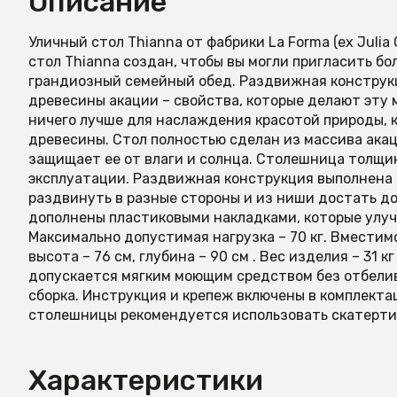
Описание
Уличный стол Thianna от фабрики La Forma (ex Julia
стол Thianna создан, чтобы вы могли пригласить бо
грандиозный семейный обед. Раздвижная конструкц
древесины акации – свойства, которые делают эту 
ничего лучше для наслаждения красотой природы, к
древесины. Стол полностью сделан из массива ака
защищает ее от влаги и солнца. Столешница толщин
эксплуатации. Раздвижная конструкция выполнена 
раздвинуть в разные стороны и из ниши достать д
дополнены пластиковыми накладками, которые улуч
Максимально допустимая нагрузка – 70 кг. Вместимо
высота – 76 см, глубина – 90 см . Вес изделия – 31 
допускается мягким моющим средством без отбели
сборка. Инструкция и крепеж включены в комплект
столешницы рекомендуется использовать скатерти
Характеристики