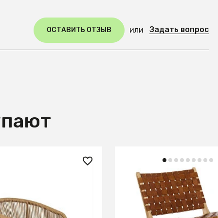
Задать вопрос
или
ОСТАВИТЬ ОТЗЫВ
упают
 ₽
90 990 ₽
онный Halmar K400
Calixta Кресло коричнев
ьный/серый)