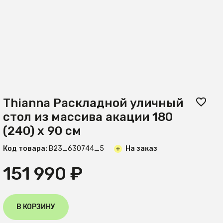
Thianna Раскладной уличный
стол из массива акации 180
(240) x 90 см
Код товара:
B23_630744_5
На заказ
151 990 ₽
В КОРЗИНУ