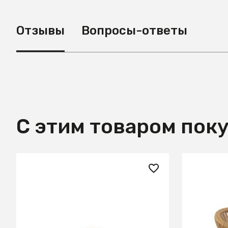
Отзывы
Вопросы-ответы
С этим товаром пок
13 750 ₽
18 970
Стул кухонный Halmar K541
Стул кух
(серый/натуральный/черный)
(натурал