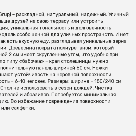
 Grup) – раскладной, натуральный, надежный. Уличный
льше друзей на свою террасу или устроить
ия, уникальная тональность и долговечность
модель особо ценной для уличных пространств. И нет
ак есть вкусную еду, разглядывая уникальные зерна
ции. Древесина покрыта полиуретаном, который
ой 2 см имеет скругленные углы, что удобно при
по типу «бабочка» – края столешницы нужно
ополнительную панель шириной 60 см. Ножки
шают устойчивость на неровной поверхности.
сть – 6-10 человек. Размеры: ширина – 180/240 см,
кг Стол не использовать в сезон дождей. Чистка
вателей и абразивов. Потребуется минимальная
ацию. Во избежание повреждения поверхности
 или салфетки.