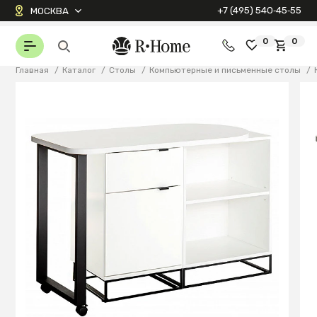
+7 (495) 540‑45‑55
МОСКВА
0
0
Главная
/
Каталог
/
Столы
/
Компьютерные и письменные столы
/