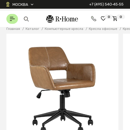
+7 (495) 540‑45‑55
МОСКВА
0
0
Главная
/
Каталог
/
Компьютерные кресла
/
Кресла офисные
/
Кре