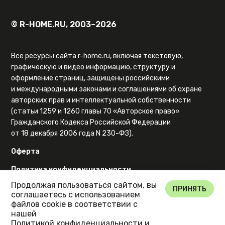
© R-HOME.RU, 2003–2026
Все ресурсы сайта r-home.ru, включая текстовую,
графическую и видео информацию, структуру и
оформление страниц, защищены российскими
и международными законами и соглашениями об охране
авторских прав и интеллектуальной собственности
(статьи 1259 и 1260 главы 70 «Авторское право»
Гражданского Кодекса Российской Федерации
от 18 декабря 2006 года N 230-ФЗ).
Оферта
Политика конфиденциальности
Продолжая пользоваться сайтом, вы
Карта сайта
ПРИНЯТЬ
соглашаетесь с использованием
файлов cookie в соответствии с
нашей
Политикой конфиденциальности
и