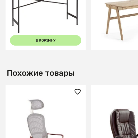
Стол письменный Plato
Рабочий стол Jak
Гикори натуральный
натуральный шп
В КОРЗИНУ
В КОРЗИ
Похожие товары
20 520 ₽
20 850 ₽
Кресло компьютерное
Кресло компьюте
HALMAR VESUVIO 2 корица/
RELAX (коричнев
серый/белый