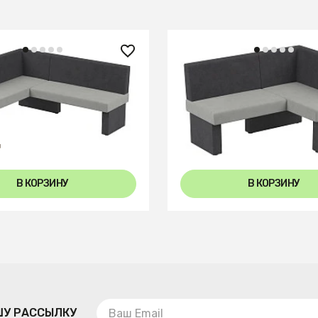
 ₽
44 330 ₽
он. Ratio 140-178 L
Диван кухон. Ratio 158-1
er
grey/silver
В КОРЗИНУ
В КОРЗИНУ
ШУ РАССЫЛКУ