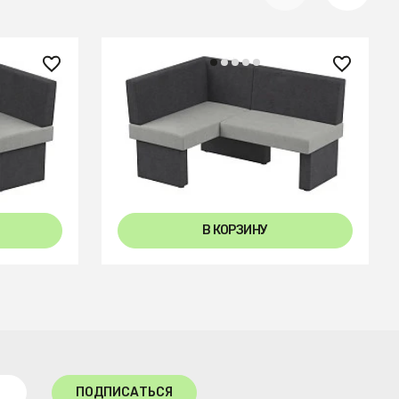
44 330 ₽
20 R
Диван кухон. Ratio 120-158 L
grey/silver
В КОРЗИНУ
ПОДПИСАТЬСЯ