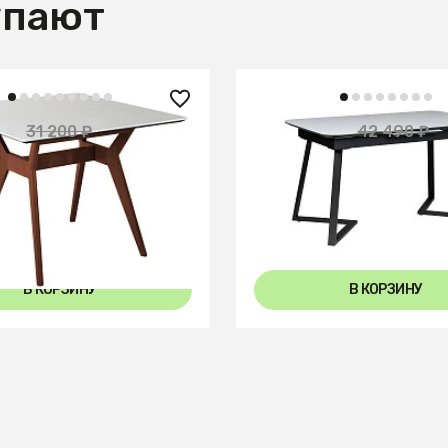
упают
 ₽
20 850 ₽
31 200 ₽
42 490 ₽
— 58%
вик 960*960 мрамор
Стол Роналдо 120-150 A
емный орех
Light matte glass
+3
В КОРЗИНУ
В КОРЗИНУ