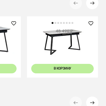
26 950 ₽
48 490 ₽
— 51%
— 44%
utomatic
Стол Роналдо раздвиж. 120-150
Керамогранит Светлый Мрамор
В КОРЗИНУ