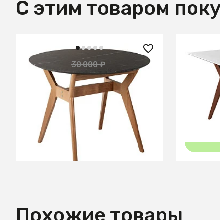
С этим товаром пок
11 950 ₽
13 050
30 000 ₽
— 60%
Стол Нарвик круглый д.860
Стол Нар
Мрамор Графит
Бьянко Т
В КОРЗИНУ
Похожие товары