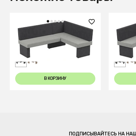
49 997 ₽
49 997
Диван кухон. Ratio 178-140 R
Диван кух
grey/silver
grey/silv
В КОРЗИНУ
ПОДПИСЫВАЙТЕСЬ НА НА