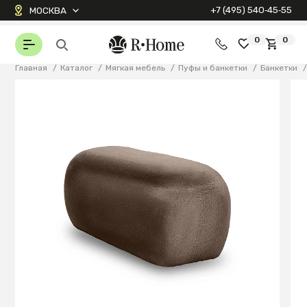
+7 (495) 540‑45‑55
МОСКВА
0
0
Главная
/
Каталог
/
Мягкая мебель
/
Пуфы и банкетки
/
Банкетки