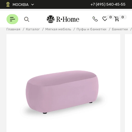
+7 (495) 540‑45‑55
МОСКВА
0
0
Главная
/
Каталог
/
Мягкая мебель
/
Пуфы и банкетки
/
Банкетки