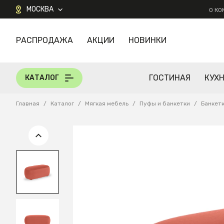
МОСКВА
О К
РАСПРОДАЖА
АКЦИИ
НОВИНКИ
КАТАЛОГ
ГОСТИНАЯ
КУХ
КАТАЛОГ
Главная
/
Каталог
/
Мягкая мебель
/
Пуфы и банкетки
/
Банкет