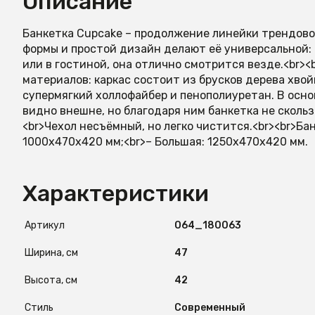
Описание
Банкетка Cupcake – продолжение линейки трендово
формы и простой дизайн делают её универсальной: с
или в гостиной, она отлично смотрится везде.<br><
материалов: каркас состоит из брусков дерева хво
супермягкий холлофайбер и пенополиуретан. В осно
видно внешне, но благодаря ним банкетка не скольз
<br>Чехол несъёмный, но легко чистится.<br><br>Ба
1000x470x420 мм;<br>– Большая: 1250x470x420 мм.
Характеристики
Артикул
O64_180063
Ширина, см
47
Высота, см
42
Стиль
Современный