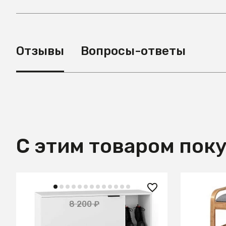
Отзывы
Вопросы-ответы
С этим товаром пок
9 990 
4 100 ₽
8 200 ₽
— 50%
Полка дл
Обувница City белый