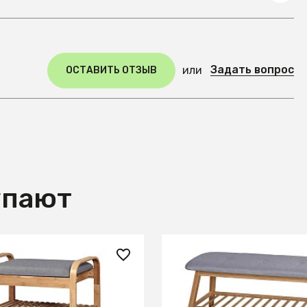
Задать вопрос
или
ОСТАВИТЬ ОТЗЫВ
упают
₽
8 710 ₽
я обуви Halmar ST-12
Полка для обуви Halmar 