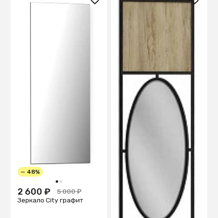
— 48%
1
2
2 600 ₽
5 000 ₽
Зеркало City графит