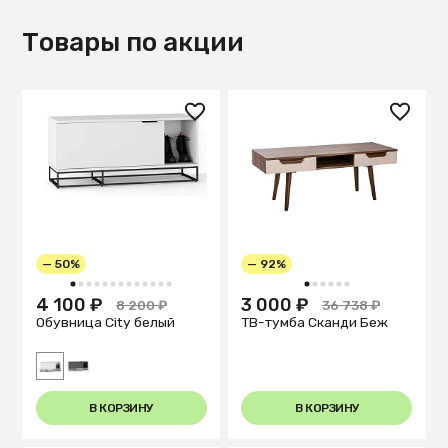
Товары по акции
— 50%
— 92%
1
2
3
4
5
6
7
8
9
10
11
12
13
1
2
3
4
5
6
4 100 ₽
3 000 ₽
8 200 ₽
36 738 ₽
Обувница City белый
ТВ-тумба Сканди Беж
В КОРЗИНУ
В КОРЗИНУ