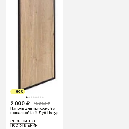
— 80%
1
2
3
4
5
6
7
8
2 000 ₽
10 200 ₽
Панель для прихожей с
вешалкой Loft Дуб Натур
СООБЩИТЬ О
ПОСТУПЛЕНИИ