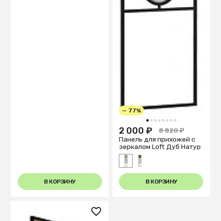
— 77%
1
2
3
4
5
6
7
8
2 000 ₽
8 820 ₽
Панель для прихожей с
зеркалом Loft Дуб Натур
В КОРЗИНУ
В КОРЗИНУ