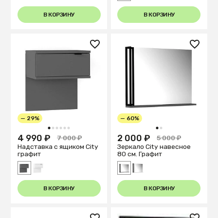
В КОРЗИНУ
В КОРЗИНУ
— 29%
— 60%
1
2
3
4
5
6
1
2
4 990 ₽
2 000 ₽
7 000 ₽
5 000 ₽
Надставка с ящиком City
Зеркало City навесное
графит
80 см. Графит
В КОРЗИНУ
В КОРЗИНУ