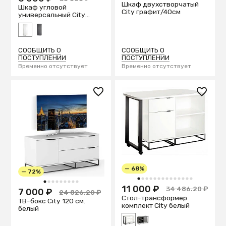
Шкаф двухстворчатый
Шкаф угловой
City графит/40см
универсальный City
белый
СООБЩИТЬ О
СООБЩИТЬ О
ПОСТУПЛЕНИИ
ПОСТУПЛЕНИИ
Временно отсутствует
Временно отсутствует
— 68%
— 72%
1
2
3
4
5
6
7
8
9
10
11
12
13
14
1
2
3
4
5
6
7
8
9
11 000 ₽
34 486.20 ₽
7 000 ₽
24 826.20 ₽
Стол-трансформер
ТВ-бокс City 120 см.
комплект City белый
белый