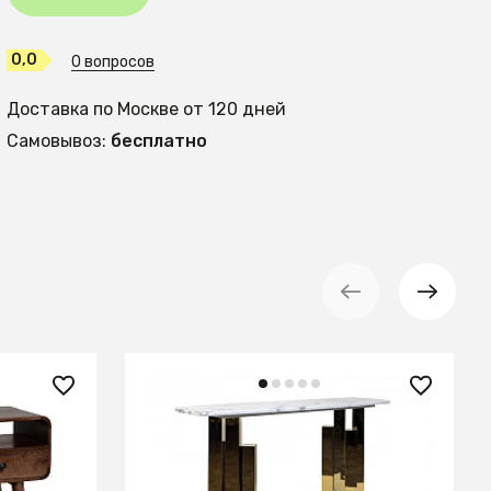
0,0
0 вопросов
Доставка по Москве от 120 дней
Самовывоз:
бесплатно
87 990 ₽
— 21%
Консоль Round Gold
ЛЬМОД
0.79x1.5x0.45м