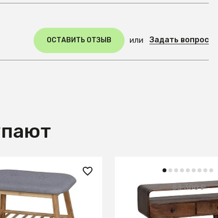
Задать вопрос
или
ОСТАВИТЬ ОТЗЫВ
упают
₽
41 900 ₽
53 300 ₽
я обуви Halmar ST-14
Консоль из массива, А
БРАУН