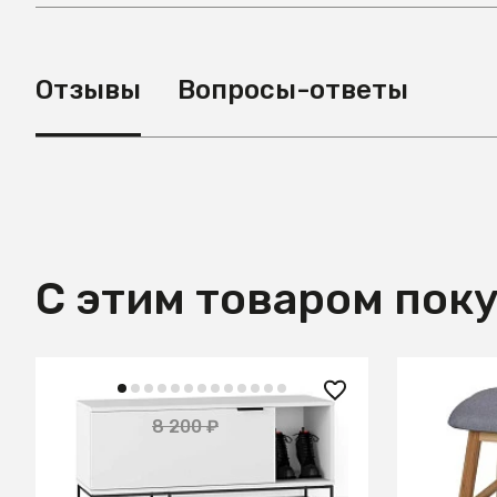
Отзывы
Вопросы-ответы
С этим товаром пок
6 860 
4 100 ₽
8 200 ₽
— 50%
Полка дл
Обувница City белый