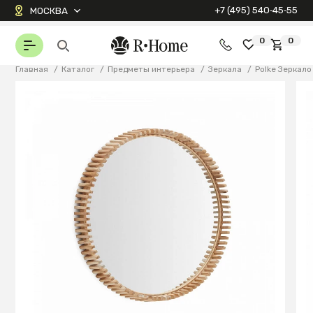
+7 (495) 540‑45‑55
МОСКВА
0
0
Главная
/
Каталог
/
Предметы интерьера
/
Зеркала
/
Polke Зеркало