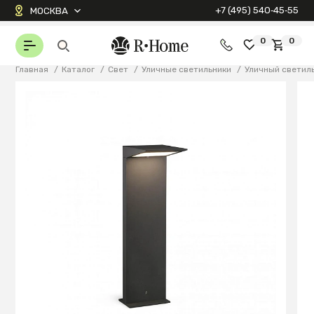
+7 (495) 540‑45‑55
МОСКВА
0
0
Главная
/
Каталог
/
Свет
/
Уличные светильники
/
Уличный светиль