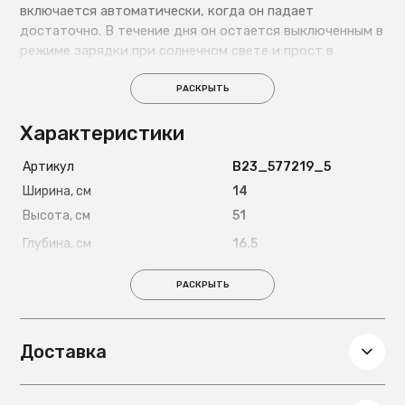
включается автоматически, когда он падает
достаточно. В течение дня он остается выключенным в
режиме зарядки при солнечном свете и прост в
установке. В оптимальных условиях датчик движения
приближенного обнаружения составляет 6м.
РАСКРЫТЬ
Характеристики
Артикул
B23_577219_5
Ширина, см
14
Высота, см
51
Глубина, см
16,5
Вес, кг
1,76
РАСКРЫТЬ
Доставка