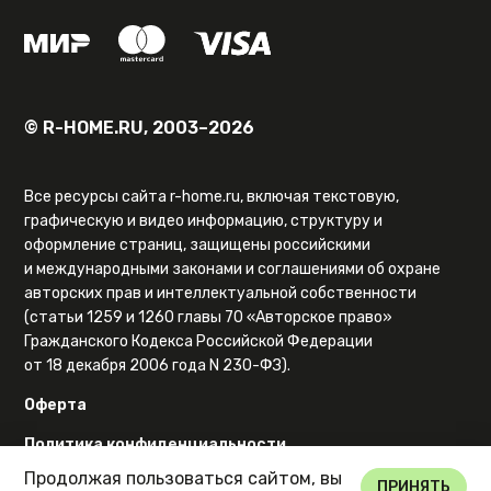
© R-HOME.RU, 2003–2026
Все ресурсы сайта r-home.ru, включая текстовую,
графическую и видео информацию, структуру и
оформление страниц, защищены российскими
и международными законами и соглашениями об охране
авторских прав и интеллектуальной собственности
(статьи 1259 и 1260 главы 70 «Авторское право»
Гражданского Кодекса Российской Федерации
от 18 декабря 2006 года N 230-ФЗ).
Оферта
Политика конфиденциальности
Продолжая пользоваться сайтом, вы
Карта сайта
ПРИНЯТЬ