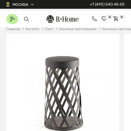
+7 (495) 540‑45‑55
МОСКВА
0
0
Главная
/
Каталог
/
Свет
/
Уличные светильники
/
Уличный светил