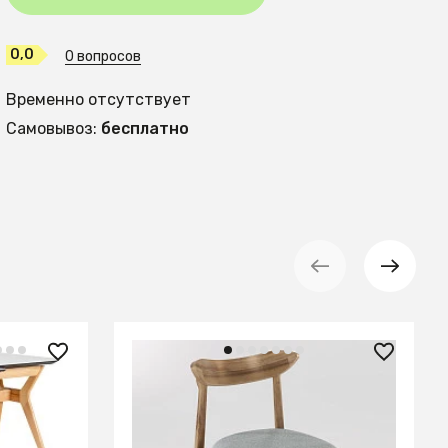
0,0
0 вопросов
Временно отсутствует
Самовывоз:
бесплатно
14 080.50 ₽
— 42%
AL 104 Стул Джеро (470*500*750)
s 140-180
atte