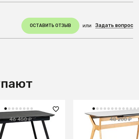
Задать вопрос
или
ОСТАВИТЬ ОТЗЫВ
упают
 ₽
28 150 ₽
46 450 ₽
48 200 ₽
— 42%
е раздвиж. 120-150
Стол раскл. Нарвик Glas
ранит Темный Мрамор
Automatic Natur/Light m