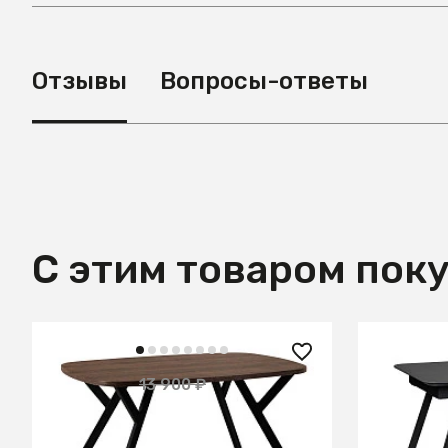
Отзывы
Вопросы-ответы
С этим товаром пок
3 500 ₽
27 050
13 900 ₽
— 75%
Стол журнальный Flora Q
Стол Пел
Гладстоун Табак
Керамог