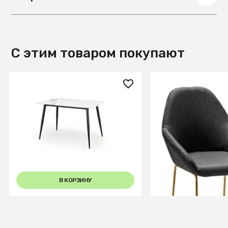
С этим товаром покупают
20 270 ₽
14 940 ₽
Стол обеденный Halmar
Кресло полубар K
EMILIO 120 (белый мрамор/
серый/Линк золо
черный)
+5
В КОРЗИНУ
В КОРЗИ