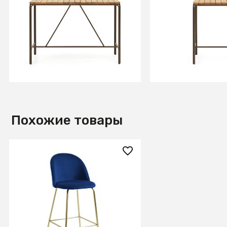
Salguer Барный стол из
Salguer Барный с
массива акации и
массива акации 
коричневой стали Ø 140 x 70
коричневой стали
см
см
В КОРЗИНУ
В КОРЗИ
Похожие товары
35 990 ₽
Барный стул Mystere синий
бархат 76 см
В КОРЗИНУ