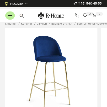
+7 (495) 540‑45‑55
МОСКВА
0
0
Главная
/
Каталог
/
Стулья
/
Барные стулья
/
Барный стул Mystere