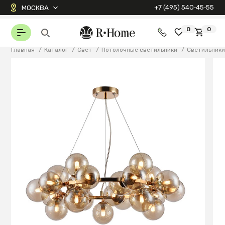
+7 (495) 540‑45‑55
МОСКВА
0
0
Главная
/
Каталог
/
Свет
/
Потолочные светильники
/
Светильник