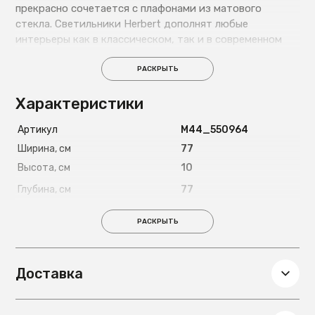
прекрасно сочетается с плафонами из матового
стекла. Светильники Herbert дополнят любые
интерьеры как в классическом, так и в современном
стиле.
РАСКРЫТЬ
Характеристики
Артикул
М44_550964
Ширина, см
77
Высота, см
10
Глубина, см
77
Вес, кг
3.1
РАСКРЫТЬ
Диаметр, см
77
Гарантия
12 мес
Доставка