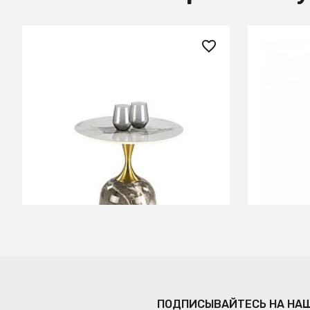
19 020 ₽
17 150 
Стол журнальный Halmar ROSA
Ваза мет
(белый мрамор/серый мрамор/
0.82x0.1
золотой)
В КОРЗИНУ
ПОДПИСЫВАЙТЕСЬ НА НА