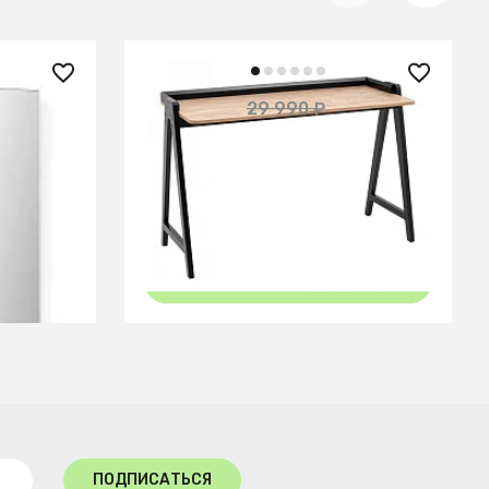
18 310 ₽
29 990 ₽
48%
— 39%
Стол письменный Pyramid 118*53
дерево/черный
В КОРЗИНУ
ПОДПИСАТЬСЯ