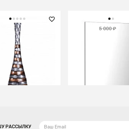
₽
2 600 ₽
5 000 ₽
— 
. высокая STRIPES
Зеркало City графит
8x0.06м
В КОРЗИНУ
В КОРЗИНУ
ШУ РАССЫЛКУ