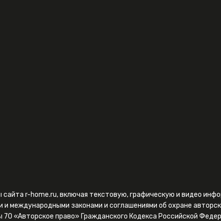
ы сайта r-home.ru, включая текстовую, графическую и видео ин
и и международными законами и соглашениями об охране авторск
ы 70 «Авторское право» Гражданского Кодекса Российской Федер