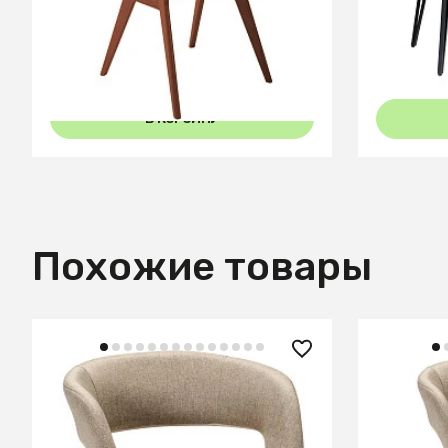
Темный орех
Керамог
В КОРЗИНУ
Похожие товары
14 200 ₽
14 860
Стул Hugs beige/нат.дуб
Кресло H