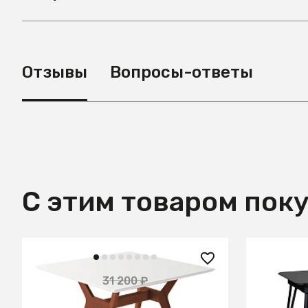
Отзывы
Вопросы-ответы
С этим товаром пок
12 900 ₽
27 700
31 200 ₽
— 59%
Стол Нарвик 960*960 Белый
Стол Дие