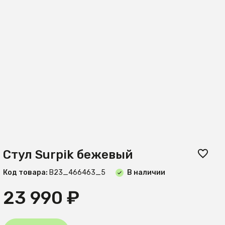
Стул Surpik бежевый
Код товара:
B23_466463_5
В наличии
23 990 ₽