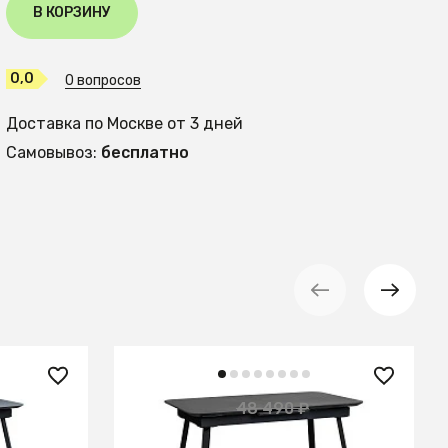
В КОРЗИНУ
0,0
0 вопросов
Доставка по Москве от 3 дней
Самовывоз:
бесплатно
28 450 ₽
48 490 ₽
— 41%
omatic
Стол Роналдо раздвиж. 140-180