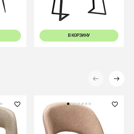
Керамогранит Темный Мрамор
В КОРЗИНУ
14 910 ₽
Стул Lars Браун/Арки