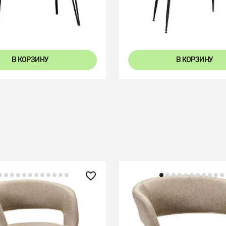
Dark matte glass
ранит Темный Мрамор
+2
В КОРЗИНУ
В КОРЗИНУ
 ₽
14 860 ₽
ugs beige/Линк золото
Стул Hugs beige/Линк