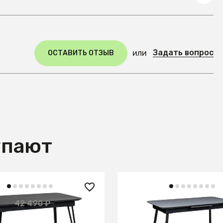
Задать вопрос
или
ОСТАВИТЬ ОТЗЫВ
упают
22 850 ₽
 ₽
42 490 ₽
— 35%
Стол Месси 140-180 Aut
го раздвиж. 140-180