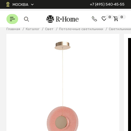
+7 (495) 540‑45‑55
МОСКВА
0
0
Главная
/
Каталог
/
Свет
/
Потолочные светильники
/
Светильник