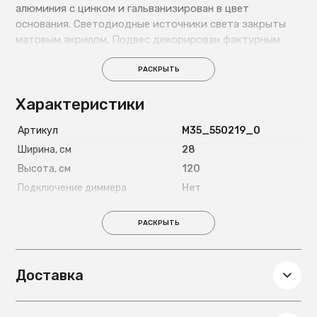
алюминия с цинком и гальванизирован в цвет
основания. Светодиодные источники света закрыты
матовым акрилом. Подвес декорирован фактурным
стеклом, окрашенным в массе в розовый цвет.
РАСКРЫТЬ
Характеристики
Артикул
М35_550219_0
Ширина, см
28
Высота, см
120
Подключение диммера
Нет
Декоративные элементы
Стекло
РАСКРЫТЬ
На струбцине
Нет
Напряжение
220
Световой поток, лм
640
Доставка
Глубина, см
10
Вес, кг
0,8