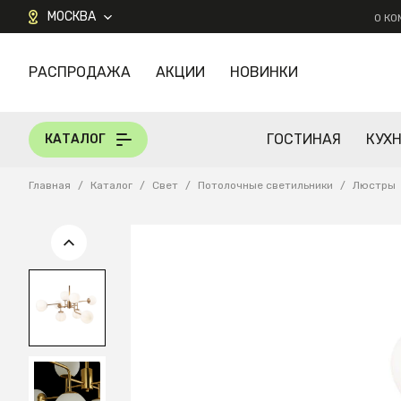
МОСКВА
О К
РАСПРОДАЖА
АКЦИИ
НОВИНКИ
КАТАЛОГ
ГОСТИНАЯ
КУХ
КАТАЛОГ
Главная
/
Каталог
/
Свет
/
Потолочные светильники
/
Люстры