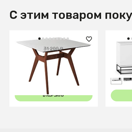
С этим товаром пок
13 050 ₽
4 100 
31 200 ₽
— 58%
Стол Нарвик 960*960 мрамор
Обувница
Бьянко Темный орех
В КОРЗИНУ