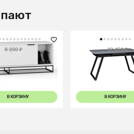
упают
₽
20 950 ₽
8 200 ₽
42 450 ₽
— 50%
 City белый
Стол Пеле 120-150 Auto
Dark matte glass
+3
В КОРЗИНУ
В КОРЗИНУ