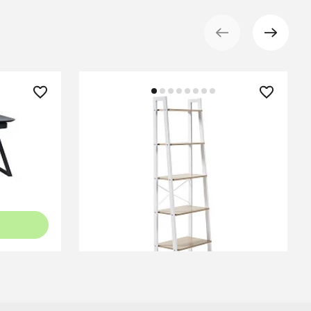
35 990 ₽
— 51%
Стеллаж State 56 х 172 белый
matic
В КОРЗИНУ