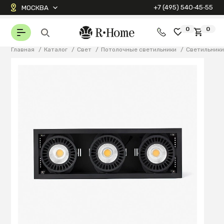
+7 (495) 540‑45‑55
МОСКВА
0
0
Главная
/
Каталог
/
Свет
/
Потолочные светильники
/
Светильник