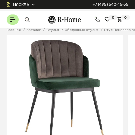
+7 (495) 540‑45‑55
МОСКВА
0
0
Главная
/
Каталог
/
Стулья
/
Обеденные стулья
/
Стул Пенелопа з