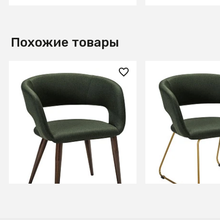
Похожие товары
14 200 ₽
14 860 ₽
Стул Hugs тёмно-зеленый/
Кресло Hugs тём
т.орех
зеленый/Линк зо
+3
+3
В КОРЗИНУ
В КОРЗИ