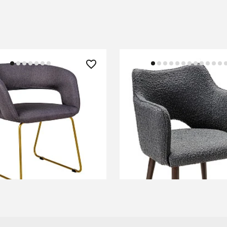
 ₽
23 750 ₽
ugs Тм.Сер/Link Золото
Стул Ralf Vent темно-с
т.орех
+2
В КОРЗИНУ
В КОРЗИНУ