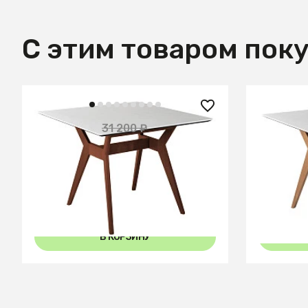
С этим товаром пок
13 050 ₽
12 600
31 200 ₽
— 58%
Стол Нарвик 960*960 мрамор
Стол На
Бьянко Темный орех
960*960 
В КОРЗИНУ