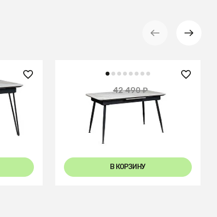
27 750 ₽
42 490 ₽
— 38%
— 35%
0-150
Стол Месси раздвиж. 140-180
Мрамор
Керамогранит Светлый Мрамор
В КОРЗИНУ