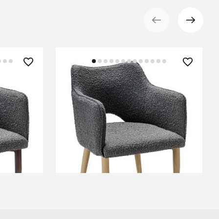
23 750 ₽
ерый/
Стул Ralf Vent темно-серый/
нат.дуб
В КОРЗИНУ