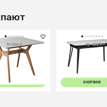
упают
 ₽
26 200 ₽
31 200 ₽
42 490 ₽
— 60%
рвик квадратный
Стол Диего раздвиж. 12
Мрамор Бьянко
Керамогранит Светлый 
В КОРЗИНУ
В КОРЗИНУ