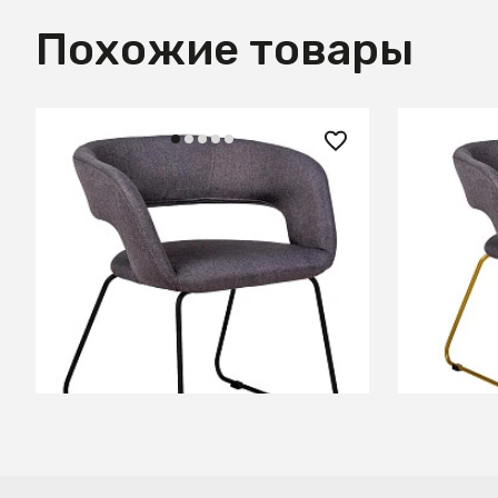
Похожие товары
14 860 ₽
14 860
Кресло Hugs Тм.Сер/Link
Кресло H
+2
В КОРЗИНУ