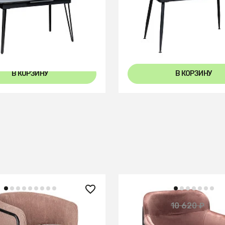
Стол Месси 140-180 Aut
го 120-150 Automatic
Light matte glass
e glass
+2
В КОРЗИНУ
В КОРЗИНУ
 ₽
1 000 ₽
10 620 ₽
— 
nie розовый вельвет
Стул Strike розовый