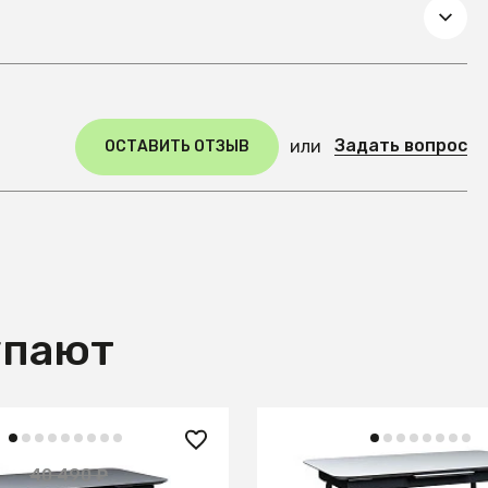
Задать вопрос
или
ОСТАВИТЬ ОТЗЫВ
упают
22 850 ₽
 ₽
40 490 ₽
— 50%