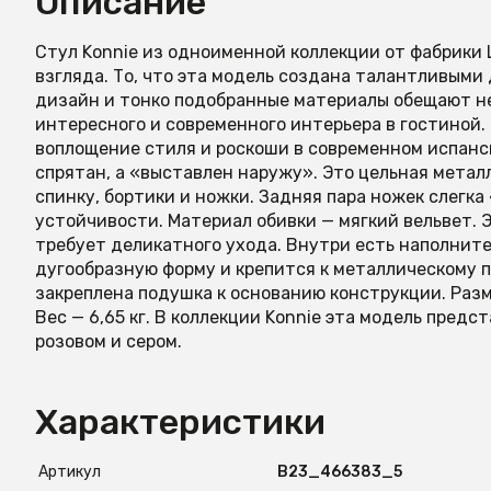
Описание
Стул Konnie из одноименной коллекции от фабрики La
взгляда. То, что эта модель создана талантливыми
дизайн и тонко подобранные материалы обещают не
интересного и современного интерьера в гостиной
воплощение стиля и роскоши в современном испанс
спрятан, а «выставлен наружу». Это цельная метал
спинку, бортики и ножки. Задняя пара ножек слегк
устойчивости. Материал обивки — мягкий вельвет. 
требует деликатного ухода. Внутри есть наполнит
дугообразную форму и крепится к металлическому 
закреплена подушка к основанию конструкции. Разме
Вес — 6,65 кг. В коллекции Konnie эта модель предс
розовом и сером.
Характеристики
Артикул
B23_466383_5