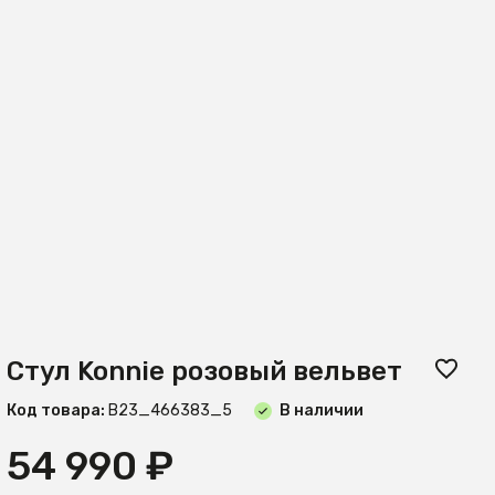
Стул Konnie розовый вельвет
Код товара:
B23_466383_5
В наличии
54 990 ₽