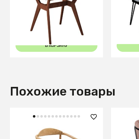
Стол Нарвик 860*860 мрамор
Стол Дие
Бианко /темный орех
Dark matt
В КОРЗИНУ
Похожие товары
60 990 ₽
54 990
Стул Glynis из массива
Стул Kon