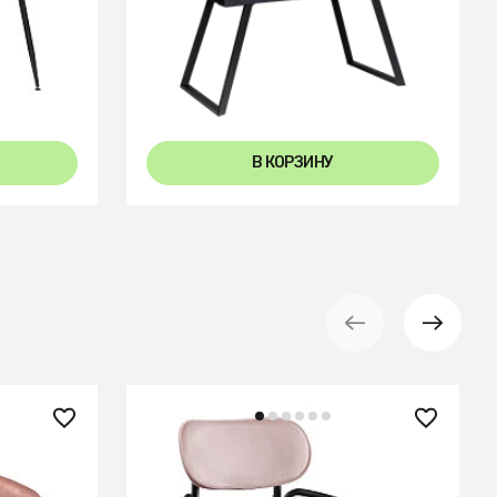
omatic
Стол Пеле 120-150 Automatic
Light matte glass
+3
В КОРЗИНУ
14 900 ₽
91%
Стул ror, round, велюр, черный/