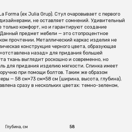
 Forma (ex Julia Grup). Стул очаровывает с первого
 дизайнерами, не оставляет сомнений. Удивительный
 только комфорт, но и гарантируют создание
. Данный предмет мебели — это стопроцентное
ком прочтении. Металлический каркас изделия не
лическая конструкция черного цвета, образующая
а «отставлена назад» для придания большей
Эта ткань выглядит роскошно и современно, но
ель для придания изделию мягкости. Спинка имеет
поручню при помощи болтов. Таким же образом
ры — 58 см×73 см×58 см (ширина, высота, глубина).
тавлена сразу в нескольких цветах: темно-зеленом,
Глубина, см
58