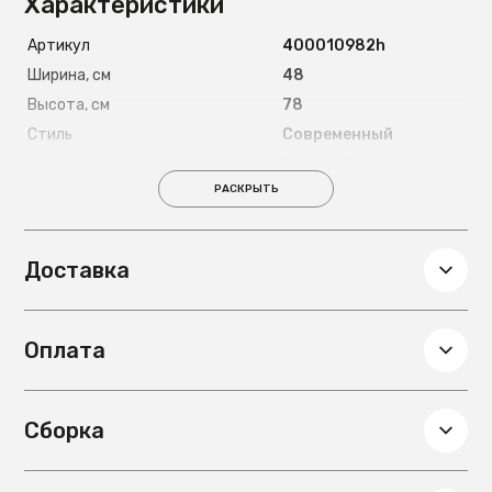
Характеристики
Артикул
400010982h
Ширина, см
48
Высота, см
78
Стиль
Современный
Цвет ножек
Бежевый
РАСКРЫТЬ
Материал ножек
Дерево
Глубина, см
59
Вес, кг
7.5
Доставка
Подлокотники
Нет
Цвет обивки
Серый
Оплата
Материал обивки
Рогожка
Сборка