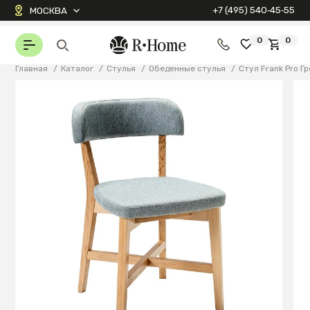
+7 (495) 540‑45‑55
МОСКВА
0
0
Главная
/
Каталог
/
Стулья
/
Обеденные стулья
/
Стул Frank Pro Г