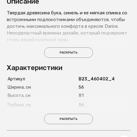
Описание
Твердая древесина бука, синель и ее мягкая спинка со
встроенными подлокотниками объединяются, чтобы
достичь максимального комфорта в кресле Darice.
Неподвластный времени дизайн, который подчеркнет
стиль вашей кухонной зоны.
РАСКРЫТЬ
Характеристики
Артикул
B23_460402_4
Ширина, см
56
Высота, см
81
Глубина, см
56
Вес, кг
9,5
РАСКРЫТЬ