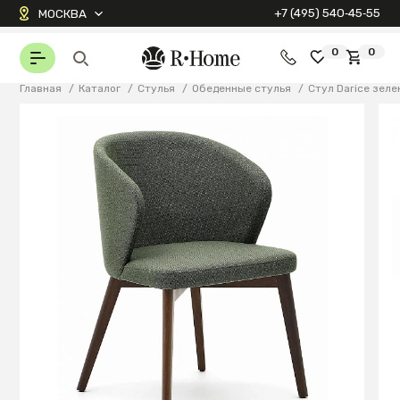
+7 (495) 540‑45‑55
МОСКВА
0
0
Главная
/
Каталог
/
Стулья
/
Обеденные стулья
/
Стул Darice зеле