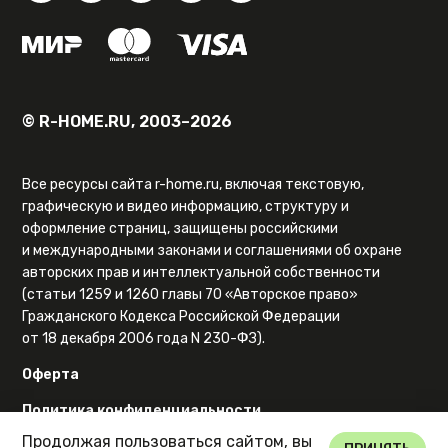
© R-HOME.RU, 2003–2026
Все ресурсы сайта r-home.ru, включая текстовую,
графическую и видео информацию, структуру и
оформление страниц, защищены российскими
и международными законами и соглашениями об охране
авторских прав и интеллектуальной собственности
(статьи 1259 и 1260 главы 70 «Авторское право»
Гражданского Кодекса Российской Федерации
от 18 декабря 2006 года N 230-ФЗ).
Оферта
Политика конфиденциальности
Продолжая пользоваться сайтом, вы
Карта сайта