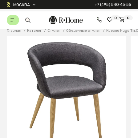
+7 (495) 540‑45‑55
МОСКВА
0
0
Главная
/
Каталог
/
Стулья
/
Обеденные стулья
/
Кресло Hugs Тм.