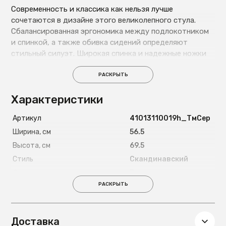
Современность и классика как нельзя лучше
сочетаются в дизайне этого великолепного стула.
Сбалансированная эргономика между подлокотником
и спинкой, а также обивка сидений определяют
стильный силуэт. Широкая спинка и надежные ножки
из металла обеспечивают максимальный комфорт.
РАСКРЫТЬ
Характеристики
Артикул
41013110019h_ТмСер
Ширина, см
56.5
Высота, см
69.5
Стиль
Скандинавский
Форма
Ракушка
РАСКРЫТЬ
Высота сиденья, см
44
Максимально допустимая
120
нагрузка, кг
Доставка
Страна
Россия