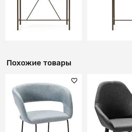
массива акации и
массива акации 
коричневой стали Ø 140 x 70
коричневой стали
см
см
В КОРЗИНУ
В КОРЗИ
Похожие товары
16 070 ₽
17 140 ₽
Кресло Бар. Hugs св.сер/
Кресло Бар.Kent 
Линк
серый/черный
+3
+8