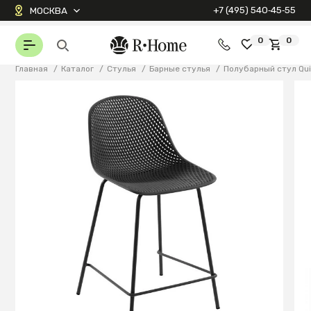
+7 (495) 540‑45‑55
МОСКВА
0
0
Главная
/
Каталог
/
Стулья
/
Барные стулья
/
Полубарный стул Qu