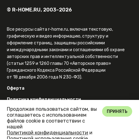
© R-HOME.RU, 2003–2026
Все ресурсы сайта r-home.ru, включая текстовую,
графическую и видео информацию, структуру и
оформление страниц, защищены российскими
и международными законами и соглашениями об охране
авторских прав и интеллектуальной собственности
(статьи 1259 и 1260 главы 70 «Авторское право»
Гражданского Кодекса Российской Федерации
от 18 декабря 2006 года N 230-ФЗ).
Оферта
Политика конфиденциальности
Продолжая пользоваться сайтом, вы
Карта сайта
ПРИНЯТЬ
соглашаетесь с использованием
файлов cookie в соответствии с
нашей
Политикой конфиденциальности
и
Политикой использования cookie
.