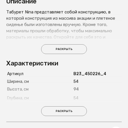
Описание
Табурет Nina представляет собой конструкцию, в
которой конструкция из массива акации и плетеное
сиденье были изготовлены вручную. Кроме того,
материалы прошли обработку, чтобы максимально
раскрыть их качества. Откройте для себя это и
наслаждайтесь уникальным произведением.
РАСКРЫТЬ
Характеристики
Артикул
B23_450226_4
Ширина, см
54
Высота, см
94
Глубина, см
54
Вес, кг
7
РАСКРЫТЬ