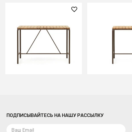
133 990 ₽
78 990 ₽
Salguer Барный стол из
Salguer Барный с
массива акации и
массива акации 
коричневой стали Ø 140 x 70
коричневой стали
см
см
В КОРЗИНУ
В КОРЗИ
ПОДПИСЫВАЙТЕСЬ НА НАШУ РАССЫЛКУ