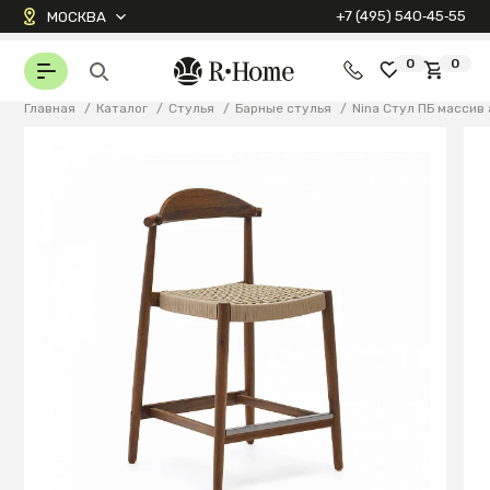
+7 (495) 540‑45‑55
МОСКВА
0
0
Главная
/
Каталог
/
Стулья
/
Барные стулья
/
Nina Стул ПБ массив