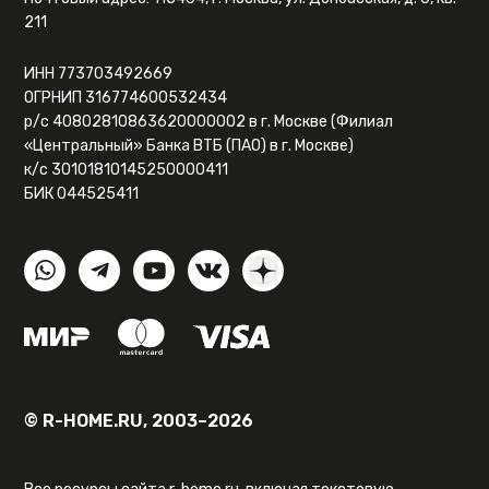
211
ИНН 773703492669
ОГРНИП 316774600532434
р/с 40802810863620000002 в г. Москве (Филиал
«Центральный» Банка ВТБ (ПАО) в г. Москве)
к/с 30101810145250000411
БИК 044525411
© R-HOME.RU, 2003–2026