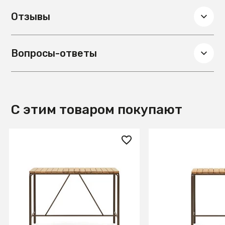
Отзывы
Вопросы-ответы
С этим товаром покупают
133 990 ₽
78 990 ₽
Salguer Барный стол из
Salguer Барный с
массива акации и
массива акации 
коричневой стали Ø 140 x 70
коричневой стали
см
см