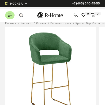
+7 (495) 540‑45‑55
МОСКВА
0
0
Главная
/
Каталог
/
Стулья
/
Барные стулья
/
Кресло Бар. Oscar з