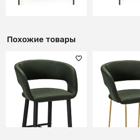
В КОРЗИНУ
В КОРЗИ
Похожие товары
17 170 ₽
16 070 ₽
Кресло Бар.Hugs тёмно-
Кресло Бар. Hugs
зеленый/черный
зеленый/Линк зо
+4
+3
В КОРЗИНУ
В КОРЗИ