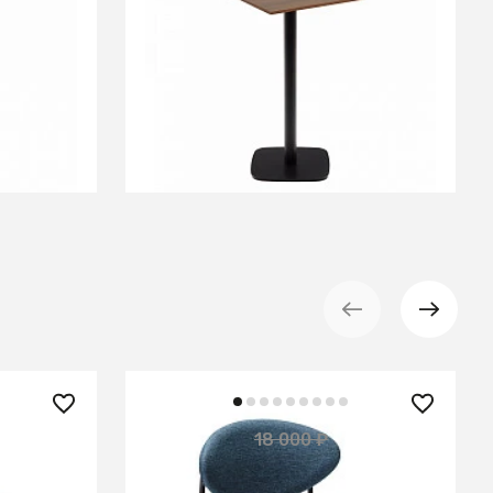
Dina стол /меламин/орех./
черн.металл 60x60x96
В КОРЗИНУ
13 400 ₽
18 000 ₽
— 26%
т/Черный
Стул полубарный Gawaii Blue