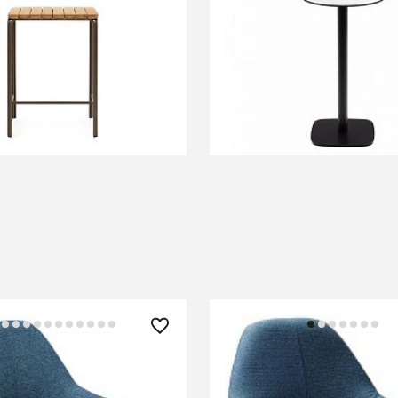
Барный столик из
Dina садовый стол бел./
акации и коричневой
черн.меатлл Ø60x96см
70 x 70 см
В КОРЗИНУ
В КОРЗИНУ
₽
17 220 ₽
ар Kent БлюАрт/Линк
Кресло Бар Kent БлюАр