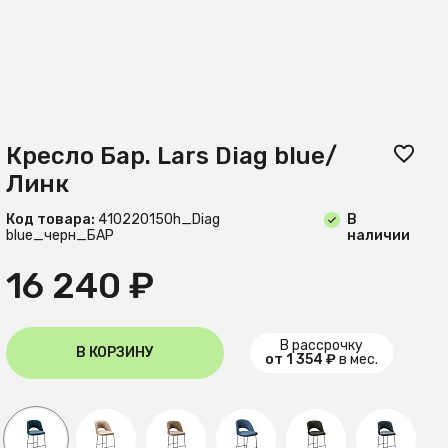
Кресло Бар. Lars Diag blue/
Линк
Код товара:
410220150h_Diag
В
blue_черн_БАР
наличии
16 240 ₽
В рассрочку
В КОРЗИНУ
от 1 354 ₽
в мес.