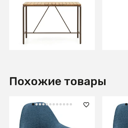
Salguer Барный стол из массива
Salguer 
акации и коричневой стали Ø 140
массива 
x 70 см
стали Ø 
В КОРЗИНУ
Похожие товары
16 120 ₽
16 120 
Кресло Бар Kent БлюАрт/
Кресло Б