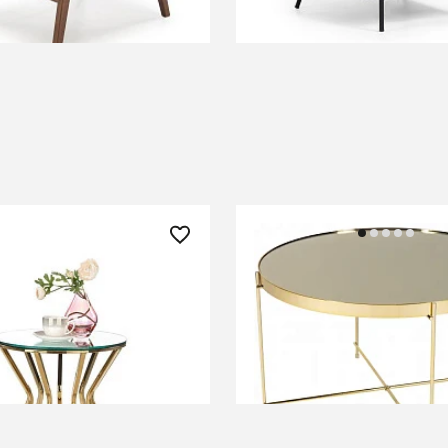
В КОРЗИНУ
В КОРЗИНУ
 ₽
19 790 ₽
нальный AFINA S
Приставной столик Gats
/золотой)
0.38x0.63x0.63м
 О ПОСТУПЛЕНИИ
СООБЩИТЬ О ПОСТУПЛЕНИИ
 отсутствует
Временно отсутствует