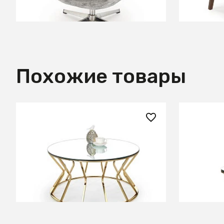
В КОРЗИНУ
Похожие товары
57 180 ₽
27 380
Стол журнальный AFINA
Стол жур
(зеркало/золотой)
(зеркало
СООБЩИТЬ О ПОСТУПЛЕНИИ
СООБЩИТЬ
Временно отсутствует
Временно