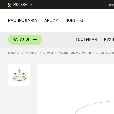
МОСКВА
О К
РАСПРОДАЖА
АКЦИИ
НОВИНКИ
КАТАЛОГ
ГОСТИНАЯ
КУХ
КАТАЛОГ
Главная
/
Каталог
/
Столы
/
Журнальные столики
/
Стол журна