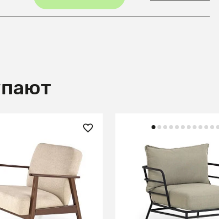
упают
 ₽
84 990 ₽
ALMAR MILANO 1S tap.
Кресло Mareluz из черно
5 бежевый/орех