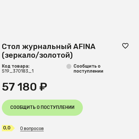
Стол журнальный AFINA
(зеркало/золотой)
Код товара:
Сообщить о
S19_370183_1
поступлении
57 180 ₽
СООБЩИТЬ О ПОСТУПЛЕНИИ
0,0
0 вопросов