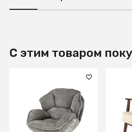
С этим товаром пок
42 810 ₽
42 490
Кресло HALMAR GUIDO серый/
Кресло H
хром
Castel 1