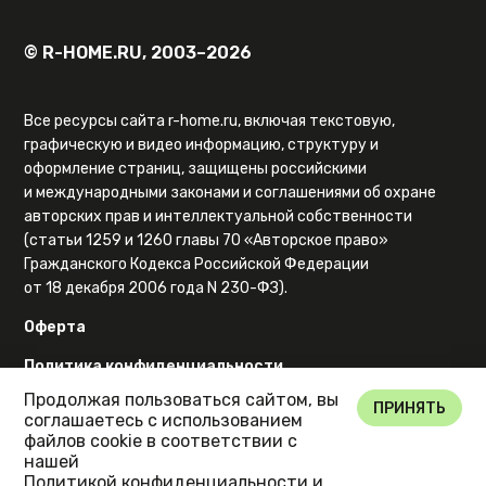
© R-HOME.RU, 2003–2026
Все ресурсы сайта r-home.ru, включая текстовую,
графическую и видео информацию, структуру и
оформление страниц, защищены российскими
и международными законами и соглашениями об охране
авторских прав и интеллектуальной собственности
(статьи 1259 и 1260 главы 70 «Авторское право»
Гражданского Кодекса Российской Федерации
от 18 декабря 2006 года N 230-ФЗ).
Оферта
Политика конфиденциальности
Продолжая пользоваться сайтом, вы
Карта сайта
ПРИНЯТЬ
соглашаетесь с использованием
файлов cookie в соответствии с
нашей
Политикой конфиденциальности
и