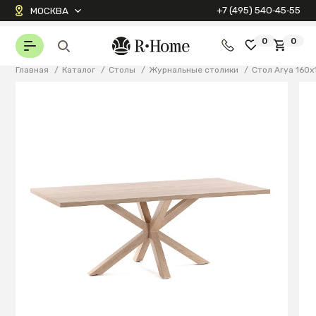
+7 (495) 540‑45‑55
МОСКВА
0
0
Главная
/
Каталог
/
Столы
/
Журнальные столики
/
Стол Arya 160