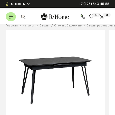
+7 (495) 540‑45‑55
МОСКВА
0
0
Главная
/
Каталог
/
Столы
/
Столы обеденные
/
Столы раскладны