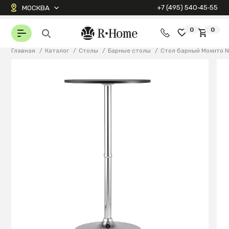
+7 (495) 540‑45‑55
МОСКВА
0
0
Главная
/
Каталог
/
Столы
/
Барные столы
/
Стол барный Мохито 