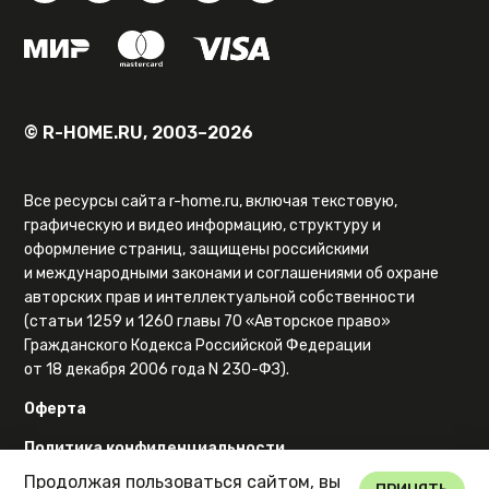
© R-HOME.RU, 2003–2026
Все ресурсы сайта r-home.ru, включая текстовую,
графическую и видео информацию, структуру и
оформление страниц, защищены российскими
и международными законами и соглашениями об охране
авторских прав и интеллектуальной собственности
(статьи 1259 и 1260 главы 70 «Авторское право»
Гражданского Кодекса Российской Федерации
от 18 декабря 2006 года N 230-ФЗ).
Оферта
Политика конфиденциальности
Продолжая пользоваться сайтом, вы
Карта сайта