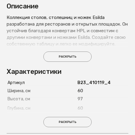
Описание
Коллекция столов, столешниц и ножек Esilda
разработана для ресторанов и открытых площадок. Он
устойчив благодаря конвертам HPL и совместим с
другими конвертами и ножками Esilda. Создайте свою
собственную таблицу и легко ее модифицируйте.
РАСКРЫТЬ
Характеристики
Артикул
B23_410119_4
Ширина, см
60
Высота, см
97
Глубина, см
60
Вес, кг
18
РАСКРЫТЬ