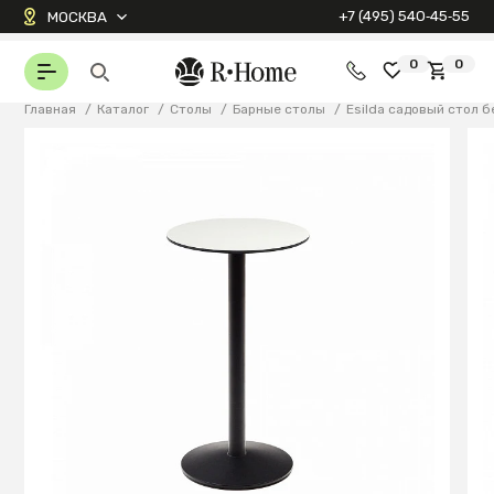
+7 (495) 540‑45‑55
МОСКВА
0
0
Главная
/
Каталог
/
Столы
/
Барные столы
/
Esilda садовый стол 