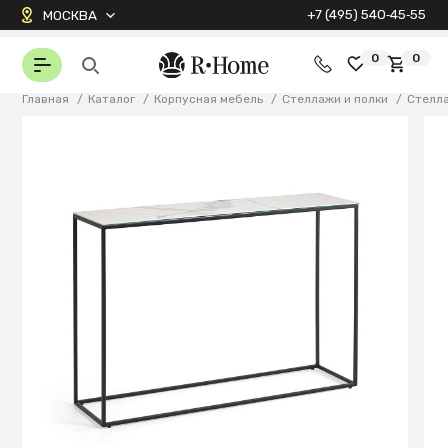
+7 (495) 540‑45‑55
МОСКВА
0
0
Главная
/
Каталог
/
Корпусная мебель
/
Стеллажи и полки
/
Стелл