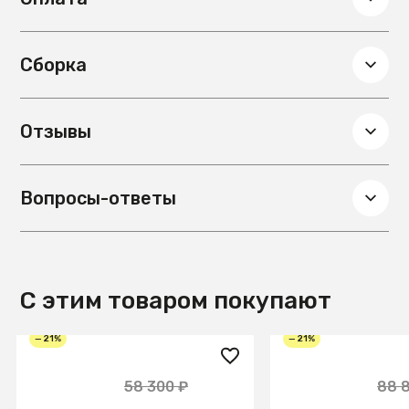
Сборка
Отзывы
Вопросы-ответы
С этим товаром покупают
— 21%
— 21%
45 900 ₽
69 900 ₽
58 300 ₽
88 