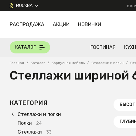
МОСКВА
О К
РАСПРОДАЖА
АКЦИИ
НОВИНКИ
КАТАЛОГ
ГОСТИНАЯ
КУХ
КАТАЛОГ
Главная
/
Каталог
/
Корпусная мебель
/
Стеллажи и полки
/
Ст
Стеллажи шириной 
КАТЕГОРИЯ
ВЫСОТО
Стеллажи и полки
ГЛУБИН
Полки
24
Стеллажи
33