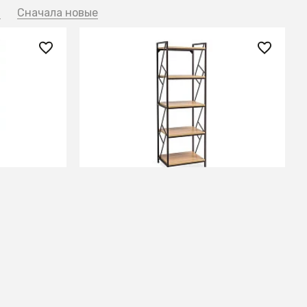
й
Сначала новые
27 670 ₽
б/темно-
Стеллаж TABLO R5 (дуб/темно-
коричневый)
СООБЩИТЬ О ПОСТУПЛЕНИИ
Временно отсутствует