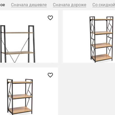
ное
Сначала дешевле
Сначала дороже
Со скидко
0 ₽
20 850 ₽
ж NARVIK REG-2 (дуб
Стеллаж TABLO R4 (ду
/черный)
коричневый)
В КОРЗИНУ
В КОРЗИНУ
0 ₽
ж TABLO R3 (дуб/темно-
евый)
ИТЬ О ПОСТУПЛЕНИИ
но отсутствует