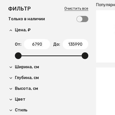
Популяр
ФИЛЬТР
Очистить все
Только в наличии
10 45
Цена, ₽
Стелла
сонома
От:
До:
Ширина, см
Глубина, см
17 63
Высота, см
Стелла
коричн
Цвет
СООБЩ
Стиль
Времен