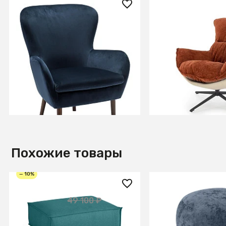
31 400 ₽
76 090 ₽
Кресло Дижон Blue
Кресло HALMAR 
корица/черный
В КОРЗИНУ
В КОРЗИ
Похожие товары
— 10%
44 190 ₽
20 100 ₽
49 100 ₽
Пуф Asti
Пуф Lucca