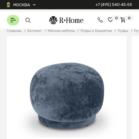
+7 (495) 540‑45‑55
МОСКВА
0
0
Главная
/
Каталог
/
Мягкая мебель
/
Пуфы и банкетки
/
Пуфы
/
Пу