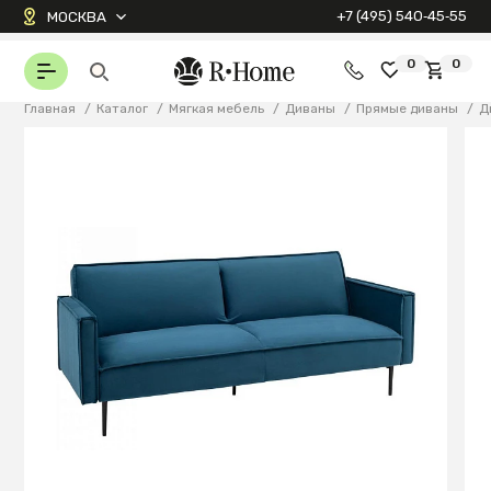
+7 (495) 540‑45‑55
МОСКВА
0
0
Главная
/
Каталог
/
Мягкая мебель
/
Диваны
/
Прямые диваны
/
Д