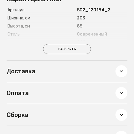
Артикул
S02_120184_2
Ширина, см
203
Высота, см
85
Стиль
Современный
Максимально допустимая
240
нагрузка, кг
РАСКРЫТЬ
Глубина, см
94
Вес, кг
43
Доставка
Механизм раскладывания
Клик-кляк
Гарантия
18
Материал обивки
Велюр
Оплата
Сборка