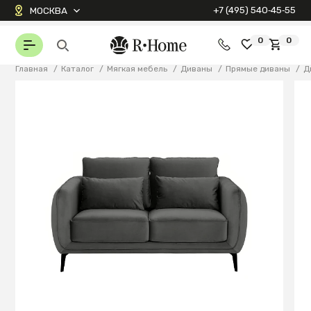
+7 (495) 540‑45‑55
МОСКВА
0
0
Главная
/
Каталог
/
Мягкая мебель
/
Диваны
/
Прямые диваны
/
Д