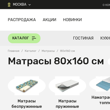
МОСКВА
О К
РАСПРОДАЖА
АКЦИИ
НОВИНКИ
КАТАЛОГ
ГОСТИНАЯ
КУХ
КАТАЛОГ
Главная
/
Каталог
/
Матрасы
/
80х160 см
Матрасы 80х160 см
Наматра
Матрасы
Матрасы
топп
беспружинные
пружинные