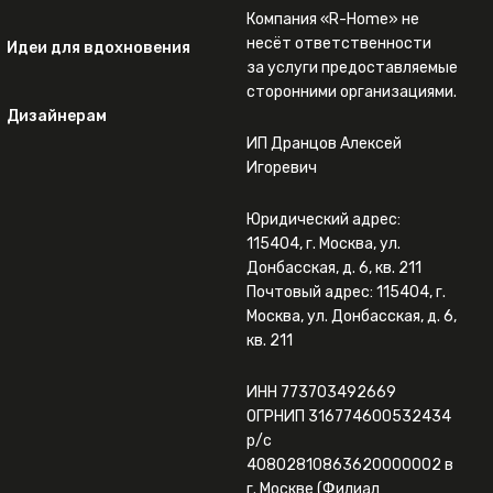
Компания «R-Home» не
несёт ответственности
Идеи для вдохновения
за услуги предоставляемые
сторонними организациями.
Дизайнерам
ИП Дранцов Алексей
Игоревич
Юридический адрес:
115404, г. Москва, ул.
Донбасская, д. 6, кв. 211
Почтовый адрес: 115404, г.
Москва, ул. Донбасская, д. 6,
кв. 211
ИНН 773703492669
ОГРНИП 316774600532434
р/с
40802810863620000002 в
г. Москве (Филиал