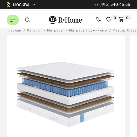
+7 (495) 540‑45‑55
МОСКВА
0
0
Главная
/
Каталог
/
Матрасы
/
Матрасы пружинные
/
Матрас Class