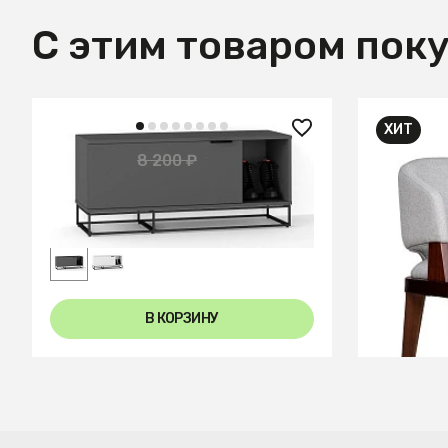
С этим товаром пок
ХИТ
31 000
4 100 ₽
8 200 ₽
— 50%
Кресло E
Обувница City графит
В КОРЗИНУ