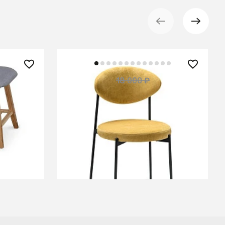
12 500 ₽
18 000 ₽
— 31%
ST-14
Стул барный Gawaii Sun
В КОРЗИНУ