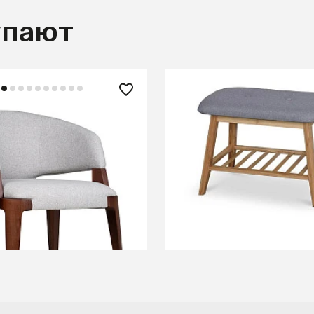
упают
 ₽
6 860 ₽
ster Gray/т.орех
Полка для обуви Halmar 
В КОРЗИНУ
В КОРЗИНУ