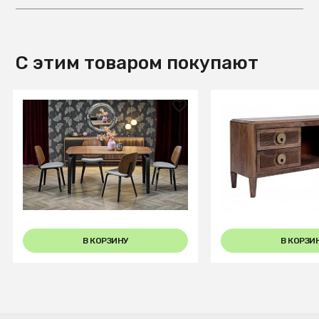
С этим товаром покупают
62 640 ₽
98 990 ₽
Стол обеденный Halmar
Тумба под ТВ Tep
PEDRO 160 (орех/черный)
0.6x1.4x0.4м
В КОРЗИНУ
В КОРЗИ