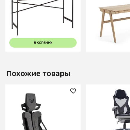
Стол письменный Plato
Рабочий стол Jak
Гикори натуральный
натуральный шп
В КОРЗИНУ
В КОРЗИ
Похожие товары
56 380 ₽
23 580 ₽
Кресло компьютерное
Кресло компьютер
HALMAR NITRO 2 серый/
Q-939 (черный/с
черный
СООБЩИТЬ О ПОСТУПЛЕНИИ
СООБЩИТЬ О ПОСТУ