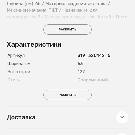
Глубина (см): 65 / Материал сидения: экокожа /
Механизм качания: TILT / Назначение: для
руководителей / Страна производитель: Китай / Цвет:
серый / Ширина (см): 63
РАСКРЫТЬ
Характеристики
Артикул
S19_320142_5
Ширина, см
63
Высота, см
127
Стиль
Современный
Материал каркаса
Металл
РАСКРЫТЬ
Глубина, см
70
Вес, кг
17
Материал обивки
Экокожа
Доставка