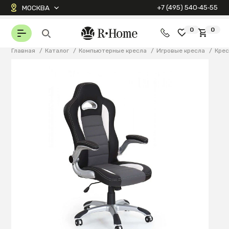
+7 (495) 540‑45‑55
МОСКВА
0
0
Главная
/
Каталог
/
Компьютерные кресла
/
Игровые кресла
/
Крес