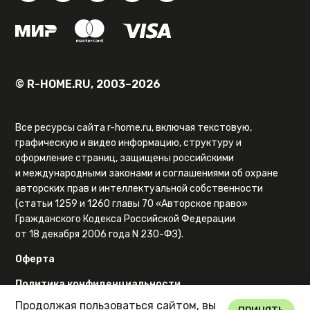
© R-HOME.RU, 2003–2026
Все ресурсы сайта r-home.ru, включая текстовую,
графическую и видео информацию, структуру и
оформление страниц, защищены российскими
и международными законами и соглашениями об охране
авторских прав и интеллектуальной собственности
(статьи 1259 и 1260 главы 70 «Авторское право»
Гражданского Кодекса Российской Федерации
от 18 декабря 2006 года N 230-ФЗ).
Оферта
Политика конфиденциальности
Продолжая пользоваться сайтом, вы
Карта сайта