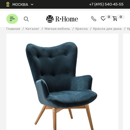
+7 (495) 540‑45‑55
МОСКВА
0
0
Главная
/
Каталог
/
Мягкая мебель
/
Кресла
/
Кресла для дома
/
К