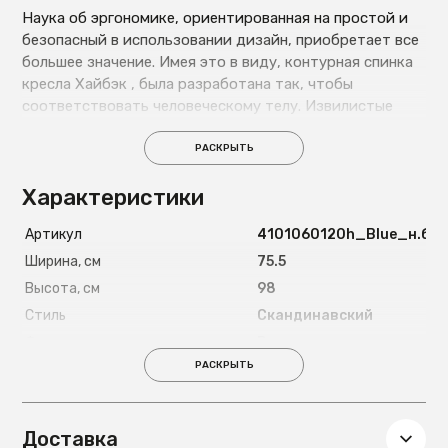
Наука об эргономике, ориентированная на простой и
безопасный в использовании дизайн, приобретает все
большее значение. Имея это в виду, контурная спинка
кресла Хайбэк , была разработана так, чтобы
соответствовать человеческому телу. Извилистые
линии кресла повторяют изгибы позвоночника, а
органичные линии ножек и плавные скульптурные
РАСКРЫТЬ
линии подлокотников, которые змеятся вокруг
Характеристики
спинки, были вдохновлены формированием и
архитектурным сопоставлением корней
Артикул
4101060120h_Blue_н.бук
деревьев. Натуральные материалы, органическая
форма и непревзойденный внешний вид позволяют
Ширина, см
75.5
креслу сочетаться и даже дополнять практически
Высота, см
98
любой дизайн.
Стиль
Скандинавский
Форма
Ракушка
РАСКРЫТЬ
Высота сиденья, см
44
Максимально допустимая
120
нагрузка, кг
Доставка
Страна
Россия