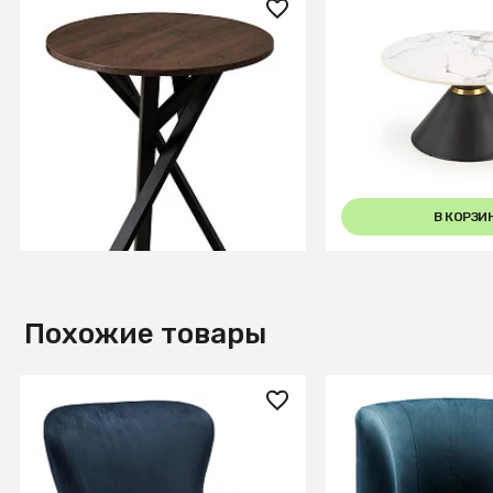
2 000 ₽
19 420 ₽
Стол журнальный Flora R
Стол журнальный
Гладстоун Табак
GORETTI (белый 
черный)
В КОРЗИНУ
В КОРЗИ
Похожие товары
31 400 ₽
25 700 ₽
Кресло Дижон Blue
Кресло Шафран_